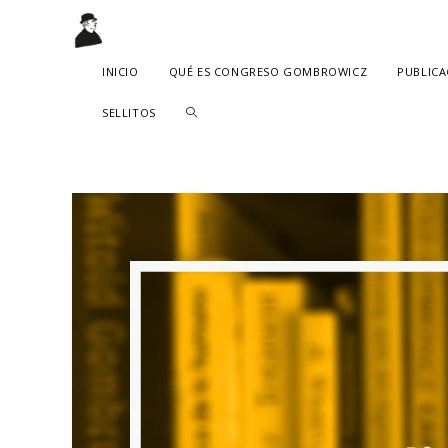
Skip
to
content
INICIO
QUÉ ES CONGRESO GOMBROWICZ
PUBLICA
TOGGLE
SELLITOS
WEBSITE
SEARCH