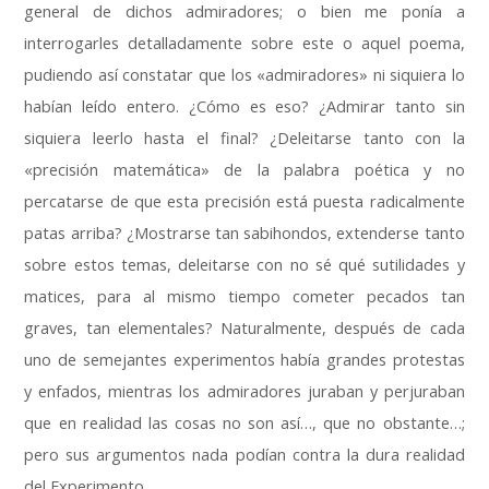
general de dichos admiradores
;
o bien me ponía a
interrogarles detalladamente sobre este o aquel poema
,
pudiendo así constatar que los «admiradores» ni siquiera lo
habían leído entero
.
¿Cómo es eso
?
¿Admirar tanto sin
siquiera leerlo hasta el final
?
¿Deleitarse tanto con la
«precisión matemática» de la palabra poética y no
percatarse de que esta precisión está puesta radicalmente
patas arriba
?
¿Mostrarse tan sabihondos
,
extenderse tanto
sobre estos temas
,
deleitarse con no sé qué sutilidades y
matices
,
para al mismo tiempo cometer pecados tan
graves
,
tan elementales
?
Naturalmente
,
después de cada
uno de semejantes experimentos había grandes protestas
y enfados
,
mientras los admiradores juraban y perjuraban
que en realidad las cosas no son así
…,
que no obstante
…;
pero sus argumentos nada podían contra la dura realidad
del Experimento
.