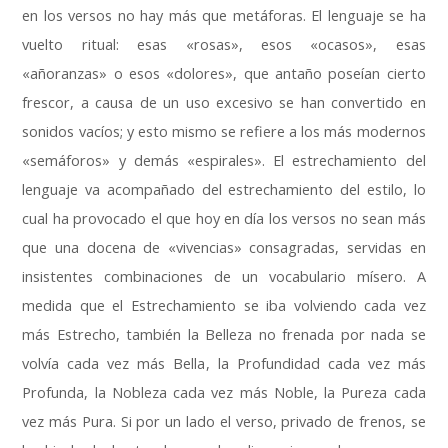
en los versos no hay más que metáforas
.
El lenguaje se ha
vuelto ritual
:
esas «rosas»
,
esos «ocasos»
,
esas
«añoranzas» o esos «dolores»
,
que antaño poseían cierto
frescor
,
a causa de un uso excesivo se han convertido en
sonidos vacíos
;
y esto mismo se refiere a los más modernos
«semáforos» y demás «espirales»
.
El estrechamiento del
lenguaje va acompañado del estrechamiento del estilo
,
lo
cual ha provocado el que hoy en día los versos no sean más
que una docena de «vivencias» consagradas
,
servidas en
insistentes combinaciones de un vocabulario mísero
.
A
medida que el Estrechamiento se iba volviendo cada vez
más Estrecho
,
también la Belleza no frenada por nada se
volvía cada vez más Bella
,
la Profundidad cada vez más
Profunda
,
la Nobleza cada vez más Noble
,
la Pureza cada
vez más Pura
.
Si por un lado el verso
,
privado de frenos
,
se