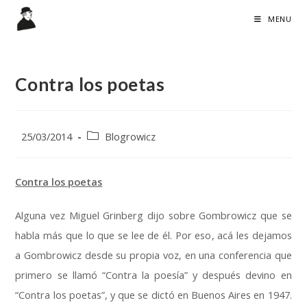
Skip
MENU
to
content
Contra los poetas
Post
Post
25/03/2014
Blogrowicz
published
:
category
:
Contra los poetas
Alguna vez Miguel Grinberg dijo sobre Gombrowicz que se
habla más que lo que se lee de él
.
Por eso
,
acá les dejamos
a Gombrowicz desde su propia voz
,
en una conferencia que
primero se llamó “Contra la poesía” y después devino en
“Contra los poetas”
,
y que se dictó en Buenos Aires en
1947.