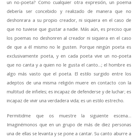
un no-poeta
?
Como cualquier otra expresión
,
un poema
debería ser concebido y realizado de manera que no
deshonrara a su propio creador
,
ni siquiera en el caso de
que no tuviese que gustar a nadie
.
Más aún
,
es preciso que
los poemas no deshonren al creador ni siquiera en el caso
de que a él mismo no le gusten
.
Porque ningún poeta es
exclusivamente poeta
,
y en cada poeta vive un no-poeta
que no canta y a quien no le gusta el canto
…;
el hombre es
algo más vasto que el poeta
.
El estilo surgido entre los
adeptos de una misma religión muere en contacto con la
multitud de infieles
;
es incapaz de defenderse y de luchar
;
es
incapaz de vivir una verdadera vida
;
es un estilo estrecho
.
Permitidme que os muestre la siguiente escena
…
Imaginémonos que en un grupo de más de diez personas
una de ellas se levanta y se pone a cantar
.
Su canto aburre a