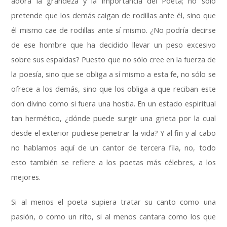
adora la grandeza y la importancia del Poeta
;
no sólo
pretende que los demás caigan de rodillas ante él
,
sino que
él mismo cae de rodillas ante sí mismo
.
¿No podría decirse
de ese hombre que ha decidido llevar un peso excesivo
sobre sus espaldas
?
Puesto que no sólo cree en la fuerza de
la poesía
,
sino que se obliga a sí mismo a esta fe
,
no sólo se
ofrece a los demás
,
sino que los obliga a que reciban este
don divino como si fuera una hostia
.
En un estado espiritual
tan hermético
,
¿dónde puede surgir una grieta por la cual
desde el exterior pudiese penetrar la vida
?
Y al fin y al cabo
no hablamos aquí de un cantor de tercera fila
,
no
,
todo
esto también se refiere a los poetas más célebres
,
a los
mejores
.
Si al menos el poeta supiera tratar su canto como una
pasión
,
o como un rito
,
si al menos cantara como los que