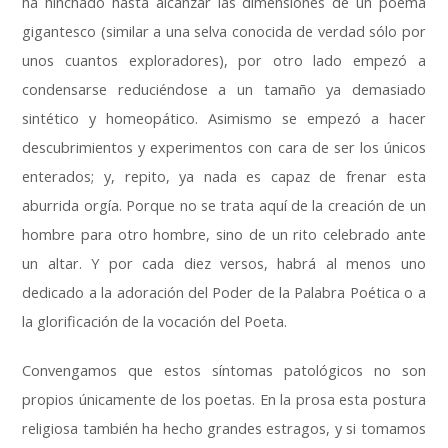
ha hinchado hasta alcanzar las dimensiones de un poema
gigantesco
(
similar a una selva conocida de verdad sólo por
unos cuantos exploradores
),
por otro lado empezó a
condensarse reduciéndose a un tamaño ya demasiado
sintético y homeopático
.
Asimismo se empezó a hacer
descubrimientos y experimentos con cara de ser los únicos
enterados
;
y
,
repito
,
ya nada es capaz de frenar esta
aburrida orgía
.
Porque no se trata aquí de la creación de un
hombre para otro hombre
,
sino de un rito celebrado ante
un altar
.
Y por cada diez versos
,
habrá al menos uno
dedicado a la adoración del Poder de la Palabra Poética o a
la glorificación de la vocación del Poeta
.
Convengamos que estos síntomas patológicos no son
propios únicamente de los poetas
.
En la prosa esta postura
religiosa también ha hecho grandes estragos
,
y si tomamos