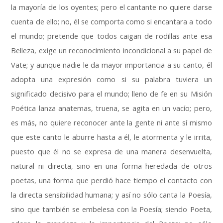
la mayoría de los oyentes
;
pero el cantante no quiere darse
cuenta de ello
;
no
,
él se comporta como si encantara a todo
el mundo
;
pretende que todos caigan de rodillas ante esa
Belleza
,
exige un reconocimiento incondicional a su papel de
Vate
;
y aunque nadie le da mayor importancia a su canto
,
él
adopta una expresión como si su palabra tuviera un
significado decisivo para el mundo
;
lleno de fe en su Misión
Poética lanza anatemas
,
truena
,
se agita en un vacío
;
pero
,
es más
,
no quiere reconocer ante la gente ni ante sí mismo
que este canto le aburre hasta a él
,
le atormenta y le irrita
,
puesto que él no se expresa de una manera desenvuelta
,
natural ni directa
,
sino en una forma heredada de otros
poetas
,
una forma que perdió hace tiempo el contacto con
la directa sensibilidad humana
;
y así no sólo canta la Poesía
,
sino que también se embelesa con la Poesía
;
siendo Poeta
,