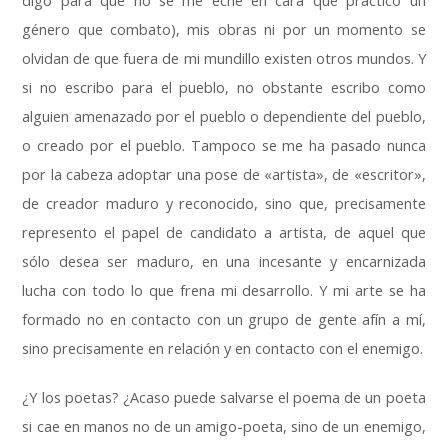
digo para que no se me eche en cara que practico un
género que combato
),
mis obras ni por un momento se
olvidan de que fuera de mi mundillo existen otros mundos
.
Y
si no escribo para el pueblo
,
no obstante escribo como
alguien amenazado por el pueblo o dependiente del pueblo
,
o creado por el pueblo
.
Tampoco se me ha pasado nunca
por la cabeza adoptar una pose de «artista»
,
de «escritor»
,
de creador maduro y reconocido
,
sino que
,
precisamente
represento el papel de candidato a artista
,
de aquel que
sólo desea ser maduro
,
en una incesante y encarnizada
lucha con todo lo que frena mi desarrollo
.
Y mi arte se ha
formado no en contacto con un grupo de gente afín a mí
,
sino precisamente en relación y en contacto con el enemigo
.
¿Y los poetas
?
¿Acaso puede salvarse el poema de un poeta
si cae en manos no de un amigo-poeta
,
sino de un enemigo
,