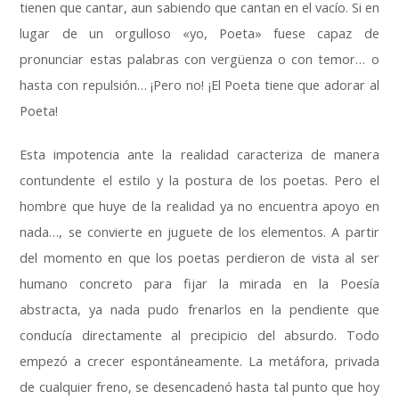
tienen que cantar
,
aun sabiendo que cantan en el vacío
.
Si en
lugar de un orgulloso «yo
,
Poeta» fuese capaz de
pronunciar estas palabras con vergüenza o con temor
…
o
hasta con repulsión
…
¡Pero no
!
¡El Poeta tiene que adorar al
Poeta
!
Esta impotencia ante la realidad caracteriza de manera
contundente el estilo y la postura de los poetas
.
Pero el
hombre que huye de la realidad ya no encuentra apoyo en
nada
…,
se convierte en juguete de los elementos
.
A partir
del momento en que los poetas perdieron de vista al ser
humano concreto para fijar la mirada en la Poesía
abstracta
,
ya nada pudo frenarlos en la pendiente que
conducía directamente al precipicio del absurdo
.
Todo
empezó a crecer espontáneamente
.
La metáfora
,
privada
de cualquier freno
,
se desencadenó hasta tal punto que hoy