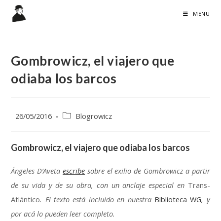
Skip
MENU
to
content
Gombrowicz
,
el viajero que
odiaba los barcos
Post
Post
26/05/2016
Blogrowicz
published
:
category
:
Gombrowicz
,
el viajero que odiaba los barcos
Ángeles D’Aveta
escribe
sobre el exilio de Gombrowicz a partir
de su vida y de su obra
,
con un anclaje especial en
Trans-
Atlántico
.
El texto está incluido en nuestra
Biblioteca WG
,
y
por acá lo pueden leer completo
.