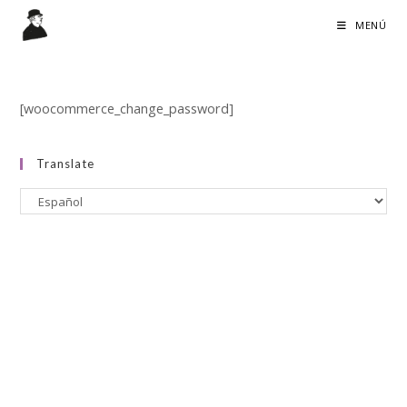
Ir
MENÚ
al
contenido
[woocommerce_change_password]
Translate