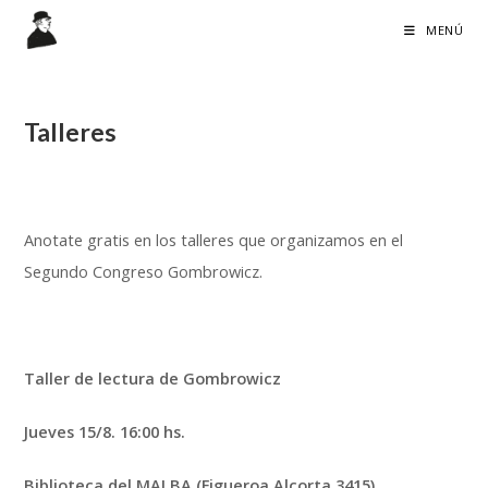
Ir
MENÚ
al
contenido
Talleres
Anotate gratis en los talleres que organizamos en el
Segundo Congreso Gombrowicz.
Taller de lectura de Gombrowicz
Jueves 15/8. 16:00 hs.
Biblioteca del MALBA (Figueroa Alcorta 3415)