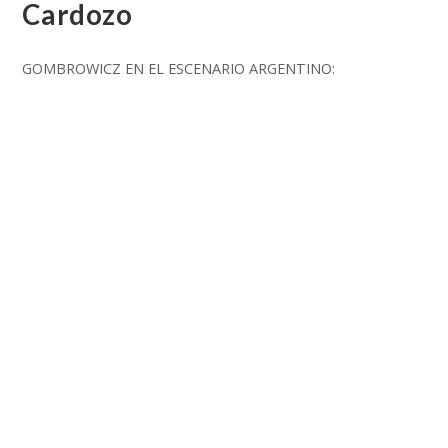
Cardozo
GOMBROWICZ EN EL ESCENARIO ARGENTINO:
IRREVERENCIA, ESCÁNDALO Y OPCIÓN POR LA JUVENTUD
Y POR LA POÉTICA DE LA INMADUREZ Cristian Cardozo
Antecedentes El llamado “período argentino” de
Gombrowicz abarca el…
SIN COMENTARIOS
20/02/2017
BLOGROWICZ
GOMBROWICZ Y LA
RELIGIÓN O UN ATEO EN EL
MONTE CALVARIO, de Łukasz