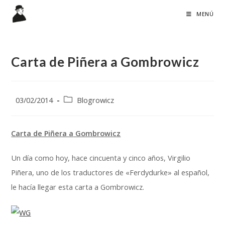
Ir
MENÚ
al
contenido
Carta de Piñera a Gombrowicz
Publicación
Categoría
03/02/2014
Blogrowicz
de
de
la
la
entrada:
entrada:
Carta de Piñera a
Gombrowicz
Un día como hoy, hace cincuenta y cinco años, Virgilio
Piñera, uno de los traductores de «Ferdydurke» al español,
le hacía llegar esta carta a Gombrowicz.