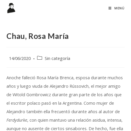
Ir
MENÚ
al
contenido
Chau, Rosa María
Publicación
Categoría
14/06/2020
Sin categoría
de
de
la
la
entrada:
entrada:
Anoche falleció Rosa María Brenca, esposa durante muchos
años y luego viuda de Alejandro Rússovich, el mejor amigo
de Witold Gombrowicz durante gran parte de los años que
el escritor polaco pasó en la Argentina. Como mujer de
Alejandro también ella frecuentó durante años al autor de
Ferdydurke
, con quien mantuvo una relación asidua, intensa,
aunque no ausente de ciertos sinsabores. De hecho, fue ella