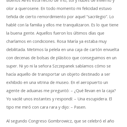
Buenos Aires está hecho de frío, sol y nubes de invierno y
olor a querosene. En todo momento mi felicidad estuvo
teñida de cierto remordimiento por aquel “sacrilegio”. Lo
hablé con la familia y ellos me tranquilizaron. Es lo que tiene
la buena gente. Aquellos fueron los últimos días que
charlamos en condiciones. Rosa María ya estaba muy
debilitada. Metimos la pelela en una caja de cartón envuelta
con decenas de bolsas de plástico que conseguimos en un
super. Ni yo ni la señora Szczepanek sabíamos cómo se
hacía aquello de transportar un objeto destinado a ser
exhibido en una vitrina de museo. En el aeropuerto un
agente de aduanas me preguntó: – ¿Qué llevan en la caja?
Yo vacilé unos instantes y respondí: – Una escupidera. El
tipo me miró con cara rara y dijo: – Pasen.
Al segundo Congreso Gombrowicz, que se celebró el año