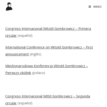
Ir
MENÚ
al
contenido
Congreso Internacional Witold Gombrowicz – Primera
circular
(español)
International Conference on Witold Gombrowicz – First
announcement
(inglés)
Miedzynarodowa Konferencja Witold Gombrowicz –
Pierwszy okólnik
(polaco)
Congreso Internacional Witld Gombrowicz – Segunda
circular
(español)