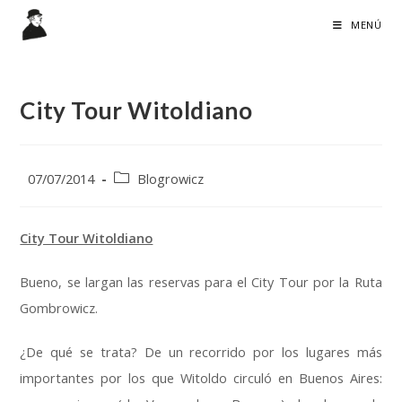
Ir
MENÚ
al
contenido
City Tour Witoldiano
Publicación
Categoría
07/07/2014
Blogrowicz
de
de
la
la
entrada:
entrada:
City Tour Witoldiano
Bueno, se largan las reservas para el City Tour por la Ruta
Gombrowicz.
¿De qué se trata? De un recorrido por los lugares más
importantes por los que Witoldo circuló en Buenos Aires: