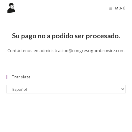
Ir
MENÚ
al
contenido
Su pago no a podido ser procesado.
Contáctenos en administracion@congresogombrowicz.com
.
Translate