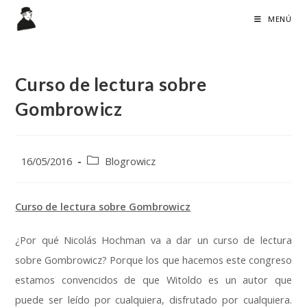
Ir
MENÚ
al
contenido
Curso de lectura sobre
Gombrowicz
Publicación
Categoría
16/05/2016
Blogrowicz
de
de
la
la
entrada:
entrada:
Curso de lectura sobre Gombrowicz
¿Por qué Nicolás Hochman va a dar un curso de lectura
sobre Gombrowicz? Porque los que hacemos este congreso
estamos convencidos de que Witoldo es un autor que
puede ser leído por cualquiera, disfrutado por cualquiera.