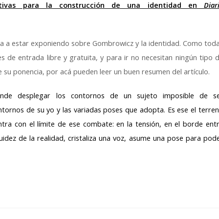
ativas para la construcción de una identidad en
Diar
o va a estar exponiendo sobre Gombrowicz y la identidad. Como tod
 es de entrada libre y gratuita, y para ir no necesitan ningún tipo 
e su ponencia, por acá pueden leer un buen resumen del artículo.
nde desplegar los contornos de un sujeto imposible de s
ntornos de su yo y las variadas poses que adopta. Es ese el terre
ntra con el límite de ese combate: en la tensión, en el borde ent
luidez de la realidad, cristaliza una voz, asume una pose para pod