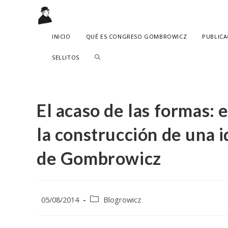
Ir
al
contenido
INICIO
QUÉ ES CONGRESO GOMBROWICZ
PUBLICA
ALTERNAR
SELLITOS
BÚSQUEDA
DE
El acaso de las formas: 
LA
la construcción de una 
WEB
de Gombrowicz
Publicación
Categoría
05/08/2014
Blogrowicz
de
de
la
la