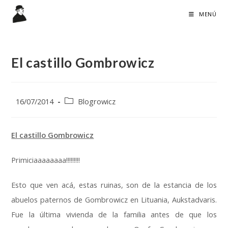
Ir
MENÚ
al
contenido
El castillo Gombrowicz
Publicación
Categoría
16/07/2014
Blogrowicz
de
de
la
la
entrada:
entrada:
El castillo Gombrowicz
Primiciaaaaaaaa!!!!!!!!!
Esto que ven acá, estas ruinas, son de la estancia de los
abuelos paternos de Gombrowicz en Lituania, Aukstadvaris.
Fue la última vivienda de la familia antes de que los