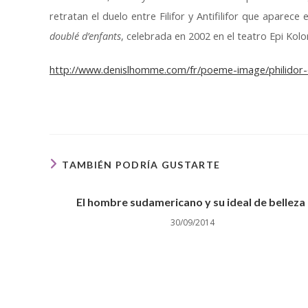
retratan el duelo entre Filifor y Antifilifor que apare
doublé d’enfants
, celebrada en 2002 en el teatro Epi Kolo
http://www.denislhomme.com/fr/poeme-image/philidor-
TAMBIÉN PODRÍA GUSTARTE
El hombre sudamericano y su ideal de belleza
30/09/2014