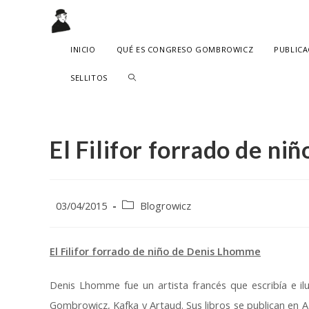
Ir
al
contenido
INICIO
QUÉ ES CONGRESO GOMBROWICZ
PUBLICA
ALTERNAR
SELLITOS
BÚSQUEDA
DE
El Filifor forrado de n
LA
WEB
Publicación
Categoría
03/04/2015
Blogrowicz
de
de
la
la
entrada:
entrada:
El Filifor forrado de niño de Denis Lhomme
Denis Lhomme fue un artista francés que escribía e i
Gombrowicz, Kafka y Artaud. Sus libros se publican en A