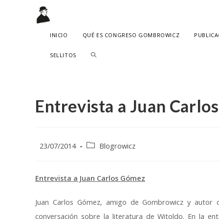
Ir
al
contenido
INICIO
QUÉ ES CONGRESO GOMBROWICZ
PUBLICA
ALTERNAR
SELLITOS
BÚSQUEDA
DE
Entrevista a Juan Carl
LA
WEB
Publicación
Categoría
23/07/2014
Blogrowicz
de
de
la
la
entrada:
entrada:
Entrevista a Juan Carlos Gómez
Juan Carlos Gómez, amigo de Gombrowicz y autor de
conversación sobre la literatura de Witoldo. En la e