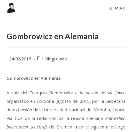
Ir
MENÚ
al
contenido
Gombrowicz en Alemania
Publicación
Categoría
24/02/2016
Blogrowicz
de
de
la
la
entrada:
entrada:
Gombrowicz en Alemania
A raíz del Coloquio
Gombrowicz o la pasión de ser joven
organizado en Córdoba (agosto del 2015) por la Secretaría
de extensión de la Universidad Nacional de Córdoba, Leonie
Pia Goe de la redacción de la revista alemana
Kulturellen
buchstaben zeitchrift
de Bremen tuvo el siguiente diálogo