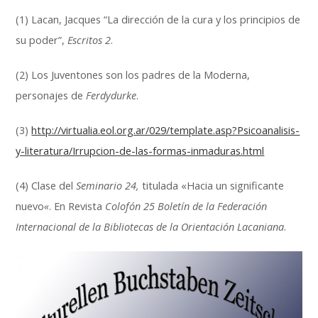
(1) Lacan, Jacques “La dirección de la cura y los principios de
su poder”,
Escritos 2
.
(2) Los Juventones son los padres de la Moderna,
personajes de
Ferdydurke
.
(3)
http://virtualia.eol.org.ar/029/template.asp?Psicoanalisis-
y-literatura/Irrupcion-de-las-formas-inmaduras.html
(4) Clase del
Seminario 24,
titulada «Hacia un significante
nuevo
«
. En Revista
Colofón 25 Boletín de la Federación
Internacional de la Bibliotecas de la Orientación Lacaniana
.