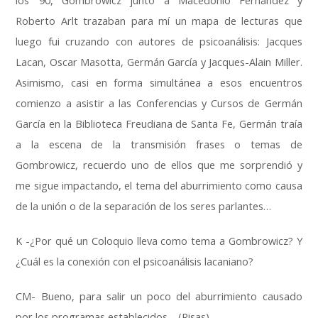
los ’90, Gombrowicz junto a Macedonio Fernández y
Roberto Arlt trazaban para mí un mapa de lecturas que
luego fui cruzando con autores de psicoanálisis: Jacques
Lacan, Oscar Masotta, Germán García y Jacques-Alain Miller.
Asimismo, casi en forma simultánea a esos encuentros
comienzo a asistir a las Conferencias y Cursos de Germán
García en la Biblioteca Freudiana de Santa Fe, Germán traía
a la escena de la transmisión frases o temas de
Gombrowicz, recuerdo uno de ellos que me sorprendió y
me sigue impactando, el tema del aburrimiento como causa
de la unión o de la separación de los seres parlantes…
K -¿Por qué un Coloquio lleva como tema a Gombrowicz? Y
¿Cuál es la conexión con el psicoanálisis lacaniano?
CM- Bueno, para salir un poco del aburrimiento causado
por los programas establecidos… (Risas)