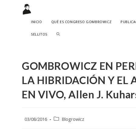
Ir
al
contenido
INICIO
QUÉ ES CONGRESO GOMBROWICZ
PUBLICA
ALTERNAR
SELLITOS
BÚSQUEDA
DE
GOMBROWICZ EN PERF
LA
LA HIBRIDACIÓN Y EL
WEB
EN VIVO, Allen J. Kuhar
Publicación
Categoría
03/08/2016
Blogrowicz
de
de
la
la