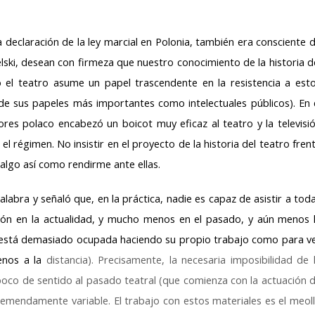
declaración de la ley marcial en Polonia, también era consciente 
lski, desean con firmeza que nuestro conocimiento de la historia d
 el teatro asume un papel trascendente en la resistencia a est
e sus papeles más importantes como intelectuales públicos). En 
ores polaco encabezó un boicot muy eficaz al teatro y la televisio
l régimen. No insistir en el proyecto de la historia del teatro fren
́ algo así como rendirme ante ellas.
abra y señaló que, en la práctica, nadie es capaz de asistir a tod
ón en la actualidad, y mucho menos en el pasado, y aún menos 
, está demasiado ocupada haciendo su propio trabajo como para v
enos a la
distancia). Precisamente, la necesaria imposibilidad de 
 poco de sentido al pasado teatral (que comienza con la actuación 
remendamente variable. El trabajo con estos materiales es el meol