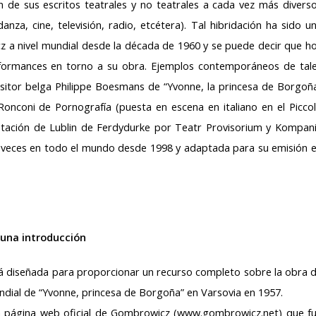
́n de sus escritos teatrales y no teatrales a cada vez más divers
a, cine, televisión, radio, etcétera). Tal hibridación ha sido u
icz a nivel mundial desde la década de 1960 y se puede decir que h
erformances en torno a su obra. Ejemplos contemporáneos de tal
ompositor belga Philippe Boesmans de “Yvonne, la princesa de Borgoñ
Ronconi de Pornografía (puesta en escena en italiano en el Picco
aptación de Lublin de Ferdydurke por Teatr Provisorium y Kompan
0 veces en todo el mundo desde 1998 y adaptada para su emisión 
na introducción
 diseñada para proporcionar un recurso completo sobre la obra 
dial de “Yvonne, princesa de Borgoña” en Varsovia en 1957.
a página web oficial de Gombrowicz (www.gombrowicz.net) que f