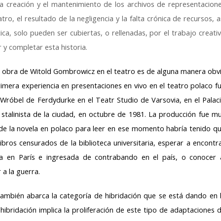
s la creación y el mantenimiento de los archivos de representacion
ro, el resultado de la negligencia y la falta crónica de recursos, as
́tica, solo pueden ser cubiertas, o rellenadas, por el trabajo creati
 y completar esta historia.
 la obra de Witold Gombrowicz en el teatro es de alguna manera obv
imera experiencia en presentaciones en vivo en el teatro polaco f
 Wróbel de Ferdydurke en el Teatr Studio de Varsovia, en el Palac
o stalinista de la ciudad, en octubre de 1981. La producción fue m
de la novela en polaco para leer en ese momento habría tenido q
libros censurados de la biblioteca universitaria, esperar a encontr
a en París e ingresada de contrabando en el país, o conocer 
 a la guerra.
mbién abarca la categoría de hibridación que se está dando en 
hibridación implica la proliferación de este tipo de adaptaciones 