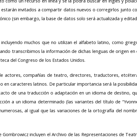
 como un recurso en línea y se la podrá buscar en inglés y polac
s estarán invitados a compartir datos nuevos o corregirlos junto c
́nico (sin embargo, la base de datos solo será actualizada y edita
 incluyendo muchos que no utilizan el alfabeto latino, como grieg
Cuando transcribimos la información de dichas lenguas de origen en 
ioteca del Congreso de los Estados Unidos.
e actores, compañías de teatro, directores, traductores, etcéter
 en caracteres latinos. De particular importancia será la posibilid
xacto de una traducción o adaptación en un idioma de destino, q
ión a un idioma determinado (las variantes del título de “Yvonn
umerosas, al igual que las variaciones de la ortografía del nomb
 Gombrowicz incluyen el Archivo de las Representaciones de Teat