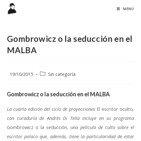
Ir
MENÚ
al
contenido
Gombrowicz o la seducción en el
MALBA
Publicación
Categoría
19/10/2015
Sin categoría
de
de
la
la
entrada:
Gombrowicz o la seducción en el MALBA
entrada:
La cuarta edición del ciclo de proyecciones
El escritor oculto
,
con curaduría de Andrés Di Tella incluye en su programa
Gombrowicz o la seducción
, una película de culto sobre el
escritor polaco que, además, tiene la particularidad de estar