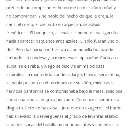
preferido no comprender, hundirme en mi sillón inmóvil y
no comprender. Y no hablo del hecho de que la oreja, la
nariz, el cuello, el piececito enloquecían, se volvían
frenéticos… El banquero, al inhalar el humo de su cigarrillo,
hacía aparecer pequeños aros azules. ¡Si sólo fueran uno o
dos! Pero los hacía uno tras otro con aquella bocaza de
embudo. La condesa y la marquesa le aplaudían. Cada aro
subía, se elevaba, y luego se disolvía en melodiosas
espirales. La mano de la condesa, larga, blanca, serpentina,
se había posado en el terciopelo de su sillón, mientras la
nerviosa pantorrilla se contorsionaba bajo la mesa, insidiosa
como una víbora, negra y punzante. Comencé a sentirme a
disgusto. Pero no bastaba,,, Juro que no exagero… el barón
había llevado la desvergüenza al grado de levantar el labio
superior, sacar del bolsillo un mondadientes y comenzar a