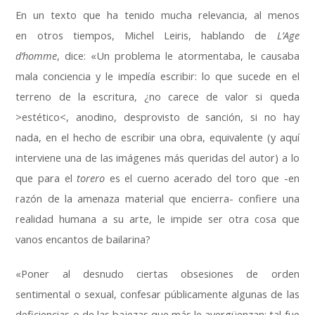
En un texto que ha tenido mucha relevancia, al menos
en otros tiempos, Michel Leiris, hablando de
L’Age
d’homme
, dice: «Un problema le atormentaba, le causaba
mala conciencia y le impedía escribir: lo que sucede en el
terreno de la escritura, ¿no carece de valor si queda
>estético<, anodino, desprovisto de sanción, si no hay
nada, en el hecho de escribir una obra, equivalente (y aquí
interviene una de las imágenes más queridas del autor) a lo
que para el
torero
es el cuerno acerado del toro que -en
razón de la amenaza material que encierra- confiere una
realidad humana a su arte, le impide ser otra cosa que
vanos encantos de bailarina?
«Poner al desnudo ciertas obsesiones de orden
sentimental o sexual, confesar públicamente algunas de las
deficiencias o de las bajezas que más le avergüenzan: tal fue