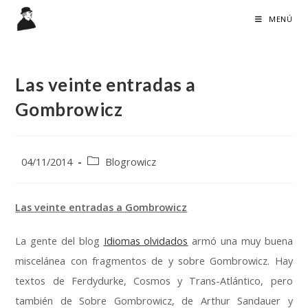
Ir
MENÚ
al
contenido
Las veinte entradas a
Gombrowicz
Publicación
Categoría
04/11/2014
Blogrowicz
de
de
la
la
entrada:
entrada:
Las veinte entradas a Gombrowicz
La gente del blog
Idiomas olvidados
armó una muy buena
miscelánea con fragmentos de y sobre Gombrowicz. Hay
textos de Ferdydurke, Cosmos y Trans-Atlántico, pero
también de Sobre Gombrowicz, de Arthur Sandauer y