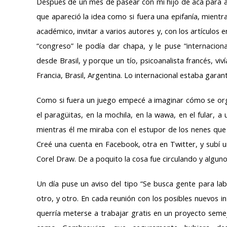
Después de un mes de pasear con mi hijo de acá para a
que apareció la idea como si fuera una epifanía, mientra
académico, invitar a varios autores y, con los artículos e
“congreso” le podía dar chapa, y le puse “internacio
desde Brasil, y porque un tío, psicoanalista francés, viv
Francia, Brasil, Argentina. Lo internacional estaba garant
Como si fuera un juego empecé a imaginar cómo se organ
el paragüitas, en la mochila, en la wawa, en el fular, a
mientras él me miraba con el estupor de los nenes que
Creé una cuenta en Facebook, otra en Twitter, y subí 
Corel Draw. De a poquito la cosa fue circulando y algu
Un día puse un aviso del tipo “Se busca gente para lab
otro, y otro. En cada reunión con los posibles nuevos 
querría meterse a trabajar gratis en un proyecto seme