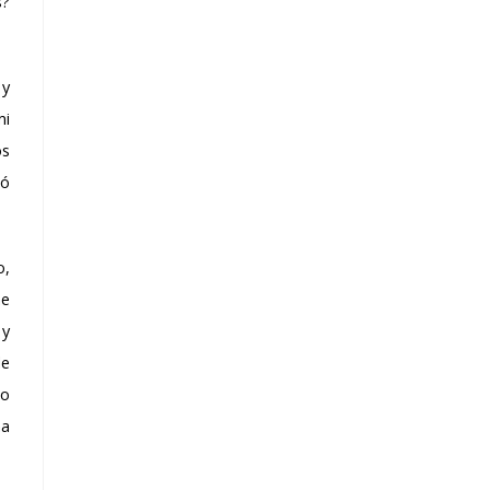
s?
 y
mi
os
ió
o,
me
 y
de
mo
na