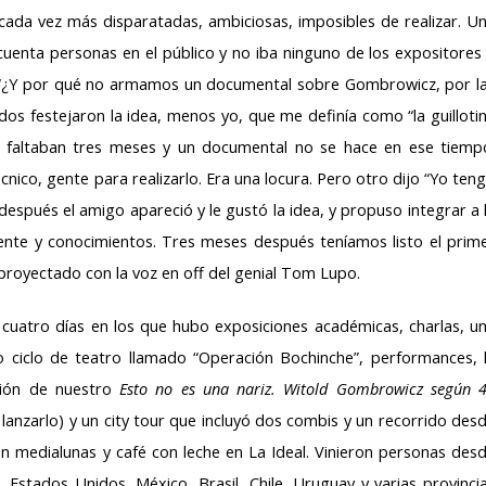
cada vez más disparatadas, ambiciosas, imposibles de realizar. U
uenta personas en el público y no iba ninguno de los expositores
 “¿Y por qué no armamos un documental sobre Gombrowicz, por l
os festejaron la idea, menos yo, que me definía como “la guilloti
 faltaban tres meses y un documental no se hace en ese tiemp
ico, gente para realizarlo. Era una locura. Pero otro dijo “Yo ten
 después el amigo apareció y le gustó la idea, y propuso integrar a 
nte y conocimientos. Tres meses después teníamos listo el prim
proyectado con la voz en off del genial Tom Lupo.
cuatro días en los que hubo exposiciones académicas, charlas, u
 ciclo de teatro llamado “Operación Bochinche”, performances, 
ción de nuestro
Esto no es una nariz. Witold Gombrowicz según 
lanzarlo) y un city tour que incluyó dos combis y un recorrido des
n medialunas y café con leche en La Ideal. Vinieron personas des
ón, Estados Unidos, México, Brasil, Chile, Uruguay y varias provinci