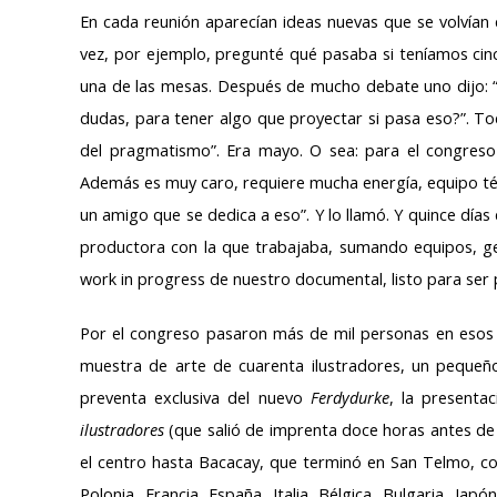
En cada reunión aparecían ideas nuevas que se volvían 
vez, por ejemplo, pregunté qué pasaba si teníamos cinc
una de las mesas. Después de mucho debate uno dijo:
dudas, para tener algo que proyectar si pasa eso?”. Tod
del pragmatismo”. Era mayo. O sea: para el congreso
Además es muy caro, requiere mucha energía, equipo técn
un amigo que se dedica a eso”. Y lo llamó. Y quince días
productora con la que trabajaba, sumando equipos, ge
work in progress de nuestro documental, listo para ser 
Por el congreso pasaron más de mil personas en esos 
muestra de arte de cuarenta ilustradores, un pequeño
preventa exclusiva del nuevo
Ferdydurke
, la presenta
ilustradores
(que salió de imprenta doce horas antes de 
el centro hasta Bacacay, que terminó en San Telmo, co
Polonia, Francia, España, Italia, Bélgica, Bulgaria, Jap