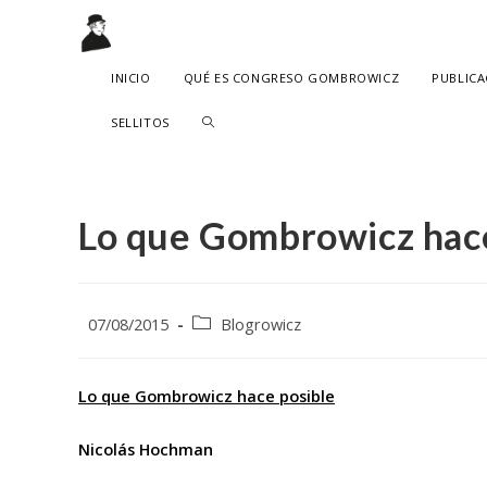
Ir
al
contenido
INICIO
QUÉ ES CONGRESO GOMBROWICZ
PUBLICA
ALTERNAR
SELLITOS
BÚSQUEDA
DE
Lo que Gombrowicz hace
LA
WEB
Publicación
Categoría
07/08/2015
Blogrowicz
de
de
la
la
entrada:
entrada:
Lo que Gombrowicz hace posible
Nicolás Hochman