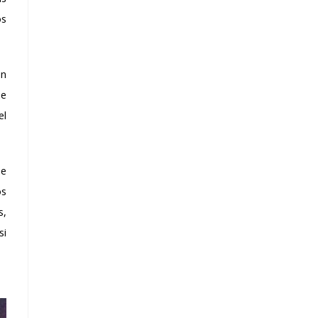
os
un
ue
el
he
os
s,
si