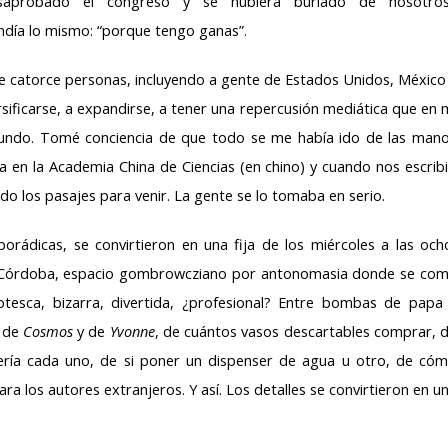
aprobado el congreso y se hubiera burlado de nosotro
día lo mismo: “porque tengo ganas”.
e catorce personas, incluyendo a gente de Estados Unidos, México
ificarse, a expandirse, a tener una repercusión mediática que en 
 mundo. Tomé conciencia de que todo se me había ido de las man
 en la Academia China de Ciencias (en chino) y cuando nos escrib
o los pasajes para venir. La gente se lo tomaba en serio.
orádicas, se convirtieron en una fija de los miércoles a las och
 Córdoba, espacio gombrowcziano por antonomasia donde se co
esca, bizarra, divertida, ¿profesional? Entre bombas de papa
s de
Cosmos
y de
Yvonne
, de cuántos vasos descartables comprar, 
mería cada uno, de si poner un dispenser de agua u otro, de có
a los autores extranjeros. Y así. Los detalles se convirtieron en u