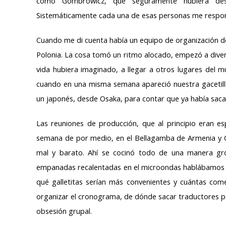
como Gombrowicz, que seguramente hubiera des
Sistemáticamente cada una de esas personas me respon
Cuando me di cuenta había un equipo de organización d
Polonia. La cosa tomó un ritmo alocado, empezó a divers
vida hubiera imaginado, a llegar a otros lugares del
cuando en una misma semana apareció nuestra gacetilla
un japonés, desde Osaka, para contar que ya había sacad
Las reuniones de producción, que al principio eran esp
semana de por medio, en el Bellagamba de Armenia y
mal y barato. Ahí se cocinó todo de una manera grot
empanadas recalentadas en el microondas hablábamo
qué galletitas serían más convenientes y cuántas co
organizar el cronograma, de dónde sacar traductores par
obsesión grupal.