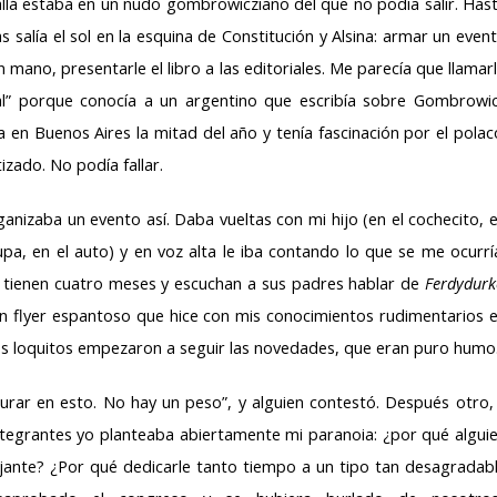
llá estaba en un nudo gombrowicziano del que no podía salir. Has
s salía el sol en la esquina de Constitución y Alsina: armar un even
n mano, presentarle el libro a las editoriales. Me parecía que llamar
nal” porque conocía a un argentino que escribía sobre Gombrowi
ía en Buenos Aires la mitad del año y tenía fascinación por el polac
izado. No podía fallar.
izaba un evento así. Daba vueltas con mi hijo (en el cochecito, 
 upa, en el auto) y en voz alta le iba contando lo que se me ocurrí
 tienen cuatro meses y escuchan a sus padres hablar de
Ferdydurk
un flyer espantoso que hice con mis conocimientos rudimentarios 
nos loquitos empezaron a seguir las novedades, que eran puro humo
urar en esto. No hay un peso”, y alguien contestó. Después otro,
integrantes yo planteaba abiertamente mi paranoia: ¿por qué algui
jante? ¿Por qué dedicarle tanto tiempo a un tipo tan desagradab