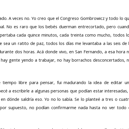
itado. A veces no. Yo creo que el Congreso Gombrowicz y todo lo q
al. No es raro que los bebés duerman entrecortado, pero cuan
espertaba cada quince minutos, cada treinta como mucho, todos l
e sea un ratito de paz, todos los días me levantaba a las seis de 
 durante dos horas. Acá donde vivo, en San Fernando, a esa hora 
o hay gente yendo a trabajar, no hay borrachos desconcertados, 
 tiempo libre para pensar, fui madurando la idea de editar u
cé a escribirle a algunas personas que podían estar interesadas,
 dónde saldría eso. Yo no lo sabía. Se lo planteé a tres o cuat
 por supuesto, no podían confirmarme nada hasta no ver todo 