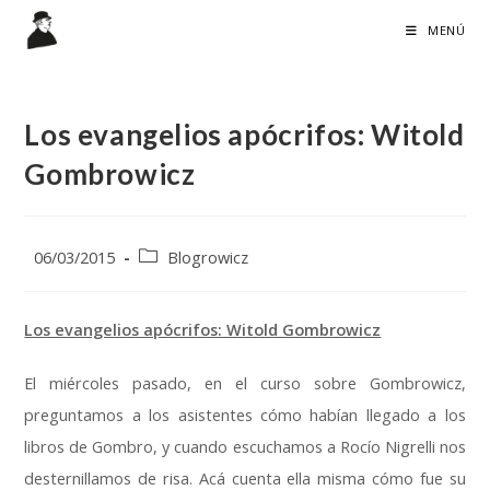
Ir
MENÚ
al
contenido
Los evangelios apócrifos: Witold
Gombrowicz
Publicación
Categoría
06/03/2015
Blogrowicz
de
de
la
la
entrada:
entrada:
Los evangelios apócrifos: Witold Gombrowicz
El miércoles pasado, en el curso sobre Gombrowicz,
preguntamos a los asistentes cómo habían llegado a los
libros de Gombro, y cuando escuchamos a Rocío Nigrelli nos
desternillamos de risa. Acá cuenta ella misma cómo fue su