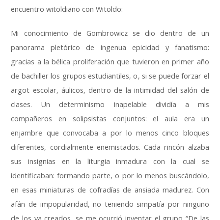
encuentro witoldiano con Witoldo:
Mi conocimiento de Gombrowicz se dio dentro de un
panorama pletórico de ingenua epicidad y fanatismo:
gracias a la bélica proliferación que tuvieron en primer año
de bachiller los grupos estudiantiles, o, si se puede forzar el
argot escolar, áulicos, dentro de la intimidad del salón de
clases. Un determinismo inapelable dividía a mis
compañeros en solipsistas conjuntos:
el aula era un
enjambre que convocaba a por lo menos cinco bloques
diferentes, cordialmente enemistados. Cada rincón alzaba
sus insignias en la liturgia inmadura con la cual se
identificaban: formando parte, o por lo menos buscándolo,
en esas miniaturas de cofradías de ansiada madurez. Con
afán de impopularidad, no teniendo simpatía por ninguno
de los ya creados, se me ocurrió inventar el grupo “
De las