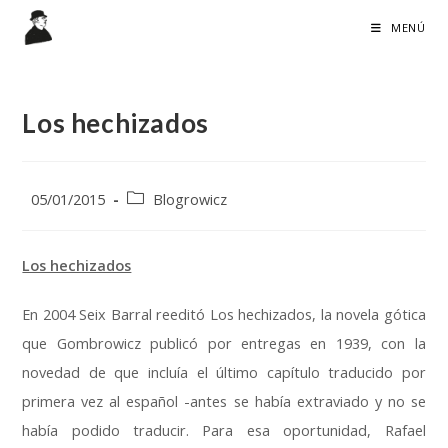
Ir
MENÚ
al
contenido
Los hechizados
Publicación
Categoría
05/01/2015
Blogrowicz
de
de
la
la
entrada:
entrada:
Los hechizados
En 2004 Seix Barral reeditó Los hechizados, la novela gótica
que Gombrowicz publicó por entregas en 1939, con la
novedad de que incluía el último capítulo traducido por
primera vez al español -antes se había extraviado y no se
había podido traducir. Para esa oportunidad, Rafael