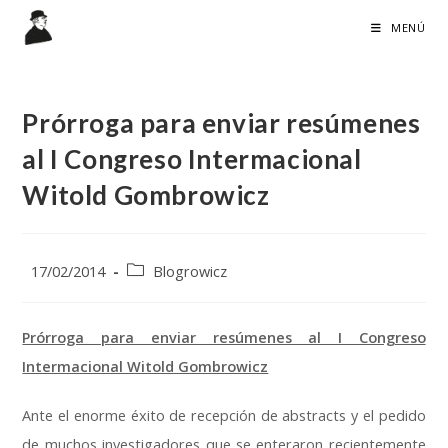
Ir
MENÚ
al
contenido
Prórroga para enviar resúmenes
al I Congreso Intermacional
Witold Gombrowicz
Publicación
Categoría
17/02/2014
Blogrowicz
de
de
la
la
entrada:
entrada:
Prórroga para enviar resúmenes al I Congreso
Intermacional Witold Gombrowicz
Ante el enorme éxito de recepción de abstracts y el pedido
de muchos investigadores que se enteraron recientemente