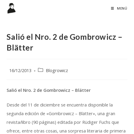
Ir
MENÚ
al
contenido
Salió el Nro. 2 de Gombrowicz –
Blätter
Publicación
Categoría
16/12/2013
Blogrowicz
de
de
la
la
entrada:
entrada:
Salió el Nro. 2 de Gombrowicz – Blätter
Desde del 11 de diciembre se encuentra disponible la
segunda edición de «Gombrowicz – Blätter», una gran
revista/libro (90 páginas) editada por Rüdiger Fuchs que
ofrece, entre otras cosas, una sorpresa literaria de primera