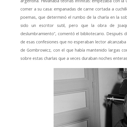
argentina. Hilvanaba teorías infinitas: empezaba con la
comer a su casa: empanadas de carne cortada a cuchillo.
poemas, que determinó el rumbo de la charla en la so
sido un escritor sutil, pero que la obra de Joaqu
deslumbramiento”, comentó el bibliotecario. Después di
de esas confesiones que no esperaban lector alcanzaba 
de Gombrowicz, con el que había mantenido largas conve
sobre estas charlas que a veces duraban noches enteras”