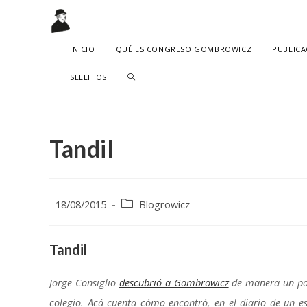
Ir
al
contenido
INICIO
QUÉ ES CONGRESO GOMBROWICZ
PUBLICA
ALTERNAR
SELLITOS
BÚSQUEDA
DE
Tandil
LA
WEB
Publicación
Categoría
18/08/2015
Blogrowicz
de
de
la
la
entrada:
entrada:
Tandil
Jorge Consiglio
descubrió a Gombrowicz
de manera un poc
colegio. Acá cuenta cómo encontró, en el diario de un es