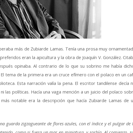
 esperaba más de Zubiarde Lamas. Tenía una prosa muy ornamenta
preferidos eran la apicultura y la obra de Joaquín V. González. Cita
spués opinaba. Al contrario de lo que su sobrino me había dich
El tema de la primera era un cruce efímero con el polaco en un ca
ioteca. Esta narración valía la pena. El escritor tandilense decía 
 ni las políticas. Hacía una vaga mención a un juicio del polaco sob
o más notable era la descripción que hacía Zubiarde Lamas de 
 guarda zigzagueante de flores azules, con el índice y el pulgar de 
tenido, como si fuera un mar en miniatura, y sorbía. Al comienzo, s