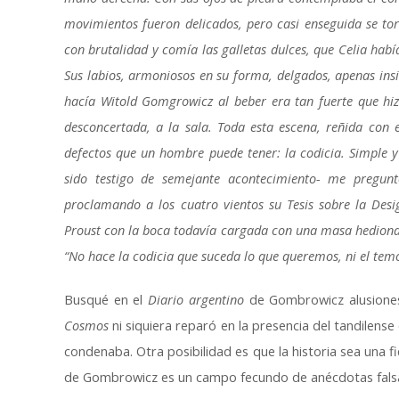
movimientos fueron delicados, pero casi enseguida se to
con brutalidad y comía las galletas dulces, que Celia hab
Sus labios, armoniosos en su forma, delgados, apenas ins
hacía Witold Gomgrowicz al beber era tan fuerte que hizo
desconcertada, a la sala. Toda esta escena, reñida con 
defectos que un hombre puede tener: la codicia. Simple 
sido testigo de semejante acontecimiento- me pregu
proclamando a los cuatro vientos su Tesis sobre la D
Proust con la boca todavía cargada con una masa hediond
“
No hace la codicia que suceda lo que queremos, ni el tem
Busqué en el
Diario argentino
de Gombrowicz alusiones
Cosmos
ni siquiera reparó en la presencia del tandilense
condenaba. Otra posibilidad es que la historia sea una fi
de Gombrowicz es un campo fecundo de anécdotas falsas.