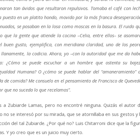
rnaron tan ávidos que resultaron repulsivos. Tomaba el café con lec
ía puesto en un platito hondo, movido por la más franca desesperació
inuados, se posaban en la losa como moscas en la basura. El ruido q
 que la gente que atiende la cocina –Celia, entre ellos
–
se asomar
el buen gusto, ejemplifica, con meridiana claridad, uno de los peor
y llanamente, la codicia. Ahora, yo –con la autoridad que me da hab
nto: ¿Cómo se puede escuchar a un hombre que ostenta su baje
esigualdad Humana? O ¿cómo se puede hablar del “amaneramiento” 
a de comida? Me consuelo en el pensamiento de Francisco de Queved
or que no suceda lo que recelamos”.
 a Zubiarde Lamas, pero no encontré ninguna. Quizás el autor 
 o no se interesó por su mirada, que se atornillaba en sus gestos y 
cción del tal Zubiarde. ¿Por qué no? Luis Chitarroni dice que la figu
 Y yo creo que es un juicio muy cierto.