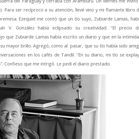
 Guerra del Paraguay y cerraba con Aramburu. Un viernes me invitó
 Para ser recíproco a su atención, llevé vino y mi flamante libro 
bremesa. Ezequiel me contó que un tío suyo, Zubiarde Lamas, hab
ín V. González había eclipsado su creatividad. “El precio d
jo que Zubiarde Lamas había escrito un diario y que en la intimid
su mayor brillo. Agregó, como al pasar, que su tío había sido ami
rsaciones en los cafés de Tandil. “En su diario, mi tío se expla
. Confieso que me intrigó. Le pedí el diario prestado.