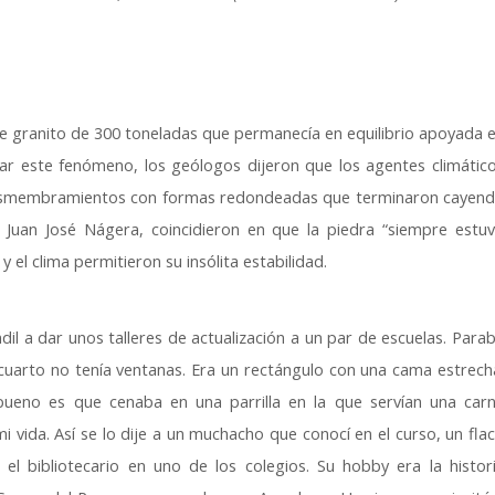
 granito de 300 toneladas que permanecía en equilibrio apoyada 
car este fenómeno, los geólogos dijeron que los agentes climátic
desmembramientos con formas redondeadas que terminaron cayen
s Juan José Nágera, coincidieron en que la piedra “siempre estu
y el clima permitieron su insólita estabilidad.
il a dar unos talleres de actualización a un par de escuelas. Para
 cuarto no tenía ventanas. Era un rectángulo con una cama estrech
 bueno es que cenaba en una parrilla en la que servían una car
 vida. Así se lo dije a un muchacho que conocí en el curso, un fla
el bibliotecario en uno de los colegios. Su hobby era la histor