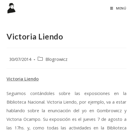
Ir
MENÚ
al
contenido
Victoria Liendo
Publicación
Categoría
30/07/2014
Blogrowicz
de
de
la
la
entrada:
entrada:
Victoria Liendo
Seguimos contándoles sobre las exposiciones en la
Biblioteca Nacional. Victoria Liendo, por ejemplo, va a estar
hablando sobre la enunciación del yo en Gombrowicz y
Victoria Ocampo. Su exposición es el jueves 7 de agosto a
las 17hs. y, como todas las actividades en la Biblioteca