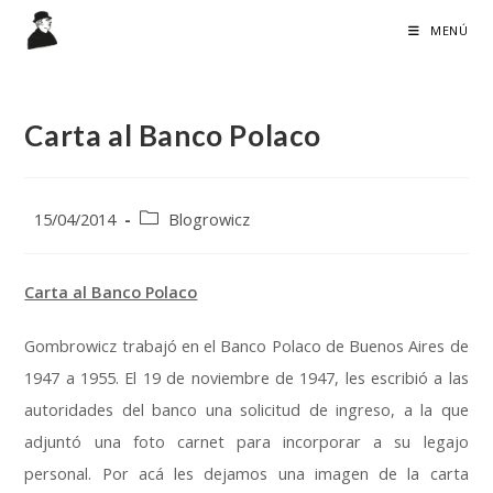
Ir
MENÚ
al
contenido
Carta al Banco Polaco
Publicación
Categoría
15/04/2014
Blogrowicz
de
de
la
la
entrada:
entrada:
Carta al Banco Polaco
Gombrowicz trabajó en el Banco Polaco de Buenos Aires de
1947 a 1955. El 19 de noviembre de 1947, les escribió a las
autoridades del banco una solicitud de ingreso, a la que
adjuntó una foto carnet para incorporar a su legajo
personal. Por acá les dejamos una imagen de la carta