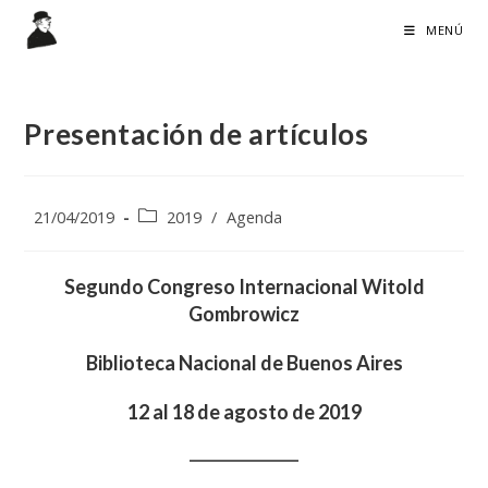
Ir
MENÚ
al
contenido
Presentación de artículos
Publicación
Categoría
21/04/2019
2019
/
Agenda
de
de
la
la
entrada:
Segundo Congreso Internacional Witold
entrada:
Gombrowicz
Biblioteca Nacional de Buenos Aires
12 al 18 de agosto de 2019