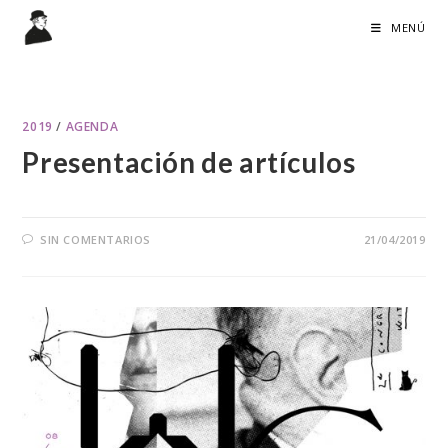
Ir
MENÚ
al
contenido
2019
/
AGENDA
Presentación de artículos
SIN COMENTARIOS
21/04/2019